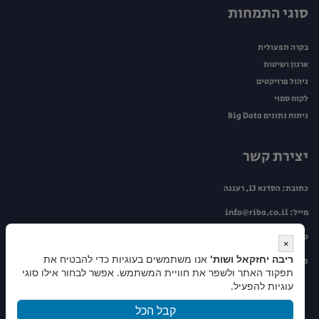
סוגי התמחות
בקרה תפעולית
ארגון ושיטות
ניהול פרויקטים
לקוח סמוי
ניתוח נתונים Big Data
יצירת קשר
כתובת: הסדנא 13, רעננה
מייל:
info@riba.co.il
טלפון:
099534446
×
ריבה יחזקאל ושות'
אנו משתמשים בעוגיות כדי להבטיח את
פקס: 09-9505263
תפקוד האתר ולשפר את חוויית המשתמש. אפשר לבחור אילו סוגי
עוגיות להפעיל.
קבל הכל