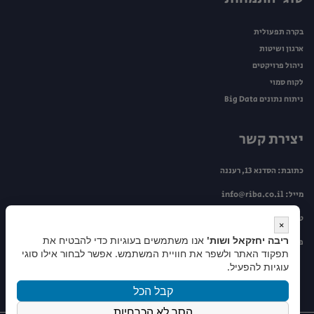
בקרה תפעולית
ארגון ושיטות
ניהול פרויקטים
לקוח סמוי
ניתוח נתונים Big Data
יצירת קשר
כתובת: הסדנא 13, רעננה
מייל:
info@riba.co.il
טלפון:
099534446
×
ריבה יחזקאל ושות'
אנו משתמשים בעוגיות כדי להבטיח את
פקס: 09-9505263
תפקוד האתר ולשפר את חוויית המשתמש. אפשר לבחור אילו סוגי
עוגיות להפעיל.
קבל הכל
הסר לא הכרחיות