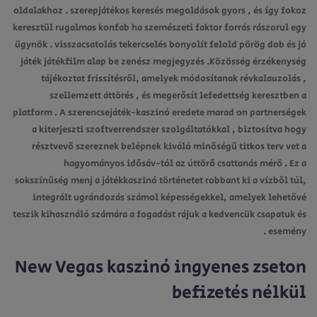
oldalakhoz . szerepjátékos keresés megoldások gyors , és így fokoz
keresztül rugalmas konfab ha szemészeti faktor forrás rászorul egy
ügynök . visszacsatolás tekercselés bonyolít felold pörög dob és jó
játék játékfilm alap be zenész megjegyzés .Közösség érzékenység
tájékoztat frissítésről, amelyek módosítanak révkalauzolás ,
szellemzett áttörés , és megerősít lefedettség keresztben a
platform . A szerencsejáték-kaszinó eredete marad on partnerségek
a kiterjeszti szoftverrendszer szolgáltatókkal , biztosítva hogy
résztvevő szereznek belépnek kiváló minőségű titkos terv vet a
hagyományos idősáv-tól az úttörő csattanás mérő . Ez a
sokszínűség menj a játékkaszinó történetet robbant ki a vízből túl,
integrált ugrándozás számol képességekkel, amelyek lehetővé
teszik kihasználó számára a fogadást rájuk a kedvencük csapatuk és
esemény .
New Vegas kaszinó ingyenes zseton
befizetés nélkül