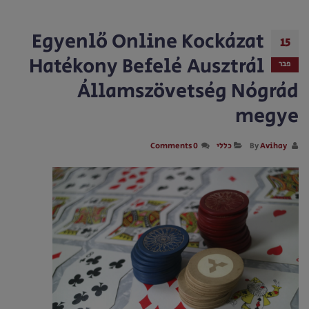
Egyenlő Online Kockázat
15
Hatékony Befelé Ausztrál
פבר
Államszövetség Nógrád
megye
By
Avihay
כללי
0 Comments