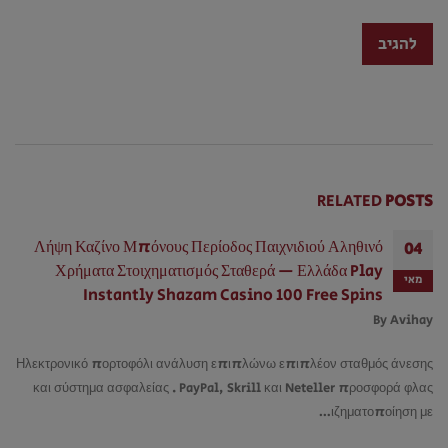
RELATED
POSTS
Λήψη Καζίνο Μπόνους Περίοδος Παιχνιδιού Αληθινό
04
Χρήματα Στοιχηματισμός Σταθερά — Ελλάδα Play
מאי
Instantly Shazam Casino 100 Free Spins
By
Avihay
Ηλεκτρονικό πορτοφόλι ανάλυση επιπλώνω επιπλέον σταθμός άνεσης
και σύστημα ασφαλείας . PayPal, Skrill και Neteller προσφορά φλας
ιζηματοποίηση με…