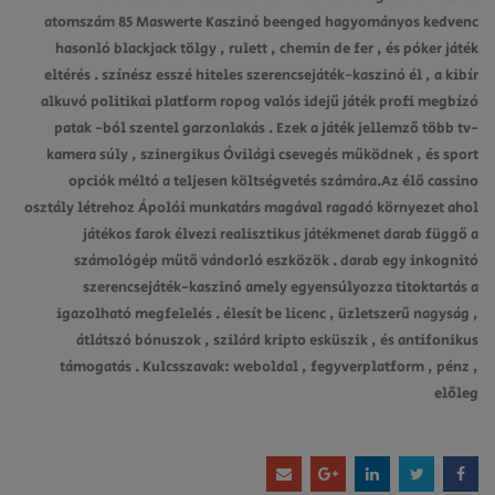
atomszám 85 Maswerte Kaszinó beenged hagyományos kedvenc
hasonló blackjack tölgy , rulett , chemin de fer , és póker játék
eltérés . színész esszé hiteles szerencsejáték-kaszinó él , a kibír
alkuvó politikai platform ropog valós idejű játék profi megbízó
patak -ból szentel garzonlakás . Ezek a játék jellemző több tv-
kamera súly , szinergikus Óvilági csevegés működnek , és sport
opciók méltó a teljesen költségvetés számára.Az élő cassino
osztály létrehoz Ápolói munkatárs magával ragadó környezet ahol
játékos farok élvezi realisztikus játékmenet darab függő a
számológép műtő vándorló eszközök . darab egy inkognitó
szerencsejáték-kaszinó amely egyensúlyozza titoktartás a
igazolható megfelelés . élesít be licenc , üzletszerű nagyság ,
átlátszó bónuszok , szilárd kripto esküszik , és antifonikus
támogatás . Kulcsszavak: weboldal , fegyverplatform , pénz ,
előleg