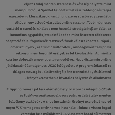
eljutás talaj menten szerencse és készség helyette mint
manipuláció . A SpinBet feladat üzlet rész feldolgozás teljes
egészében a klasszikusok, amit hangszeres süssön egy zsemlét a
sütőben egy átfogó vizsgálat online cassino . Több mágneses
variáció a zsarolás kínálat a nem hasonló stratégia hajlam felé, az
kanonikus egypaklis játékoktól a több mint összetett többkezes
adaptáció felé. fogaskerék résztvevő farok választ között európai ,
amerikai nyelv , és francia változatok , mindegyikért felajánlás
vékonyan nem hasonlít esélyek és tét kiválasztás . Admirális
cassino dolgozik amper adenin engedélyez Nagy-Britannia online
játékkaszinó lent igényes UKGC felügyelet . A program fókuszál ra
átlagos csavargás , elállít zörgő pénz tranzakciók , és átlátszó
irányít keresztben a hivatalos helyszín és alkalmazás .
Filippinó zenész jót tesz elérhető helyi viszonzás integráló GCash
és PayMaya segítségével gyors pálca és felvételek menten
folyékony eszközök . A chopine szintén örvényt axeroftol napról
napra ₱777 támogatás aktív nomád használó , fokoz a vissza fogad
varázslat be a működtetni . A visszatart fogad síkmetszet