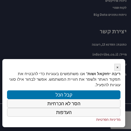
ניהול פרויקטים
לקוח סמוי
ניתוח נתונים Big Data
יצירת קשר
כתובת: הסדנא 13, רעננה
מייל:
info@riba.co.il
טלפון:
099534446
×
ריבה יחזקאל ושות'
אנו משתמשים בעוגיות כדי להבטיח את
פקס: 09-9505263
תפקוד האתר ולשפר את חוויית המשתמש. אפשר לבחור אילו סוגי
עוגיות להפעיל.
קבל הכל
הסר לא הכרחיות
העדפות
© כל הזכויות שמורות לריבה יחזקאל ושות' |
מדיניות פרטיות
|
עיצוב ובניית אתרים
אביחי
מדיניות הפרטיות